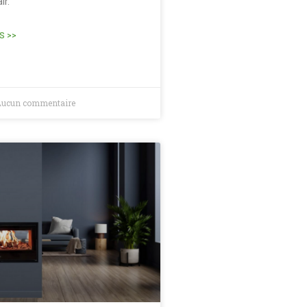
ir.
S >>
ucun commentaire