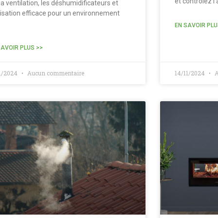
et contrôlez l’a
la ventilation, les déshumidificateurs et
ilisation efficace pour un environnement
.
EN SAVOIR PLU
SAVOIR PLUS >>
11/2024
Aucun commentaire
14/11/2024
A