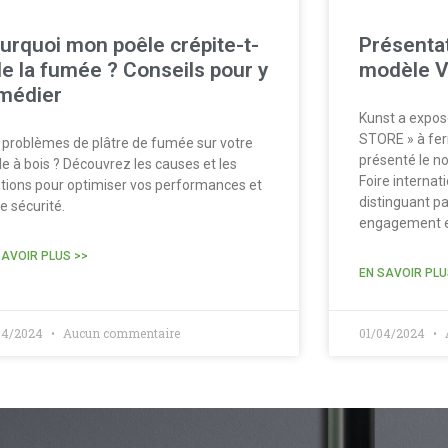
urquoi mon poêle crépite-t-
Présenta
 de la fumée ? Conseils pour y
modèle 
médier
Kunst a expo
STORE » à fer
 problèmes de plâtre de fumée sur votre
présenté le no
le à bois ? Découvrez les causes et les
Foire internat
utions pour optimiser vos performances et
distinguant pa
e sécurité.
engagement en
SAVOIR PLUS >>
EN SAVOIR PLU
04/2024
Aucun commentaire
01/04/2024