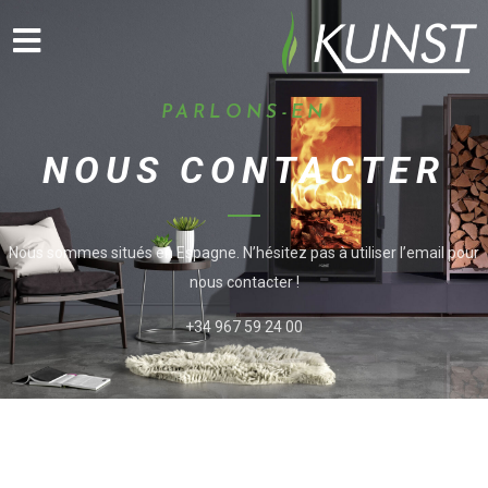
PARLONS-EN
NOUS CONTACTER
Nous sommes situés en Espagne. N’hésitez pas à utiliser l’email pour
nous contacter !
+34
967 59 24 00
Kunst 2023 – Tous droits réservés
Privacy policy
·
Cookies
·
Personal data protection policy