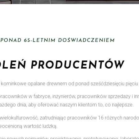
 PONAD 65-LETNIM DOŚWIADCZENIEM
OLEŃ PRODUCENTÓW
e kominkowe opalane drewnem od ponad sześćdziesięciu pięciu l
acowników w fabryce, inżynierów, pracowników sprzedaży i in
ażdego dnia, aby oferować naszym klientom to, co najlepsze.
i wielokulturowość, zatrudniając pracowników 16 różnych narod
ieocenioną wartość ludzką.
ę nowych pomysłów, projektowanie, prototypowanie, laborato