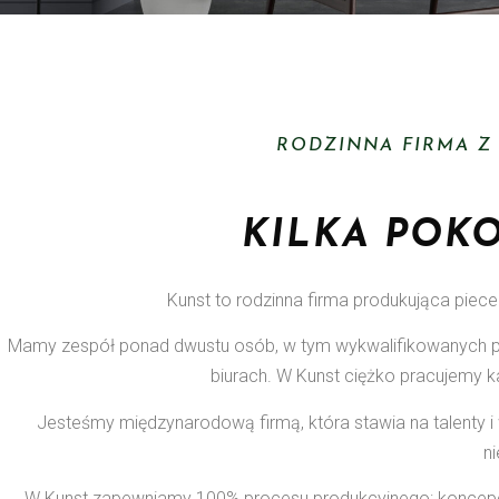
RODZINNA FIRMA Z
KILKA POK
Kunst to rodzinna firma produkująca piec
Mamy zespół ponad dwustu osób, w tym wykwalifikowanych pr
biurach. W Kunst ciężko pracujemy k
Jesteśmy międzynarodową firmą, która stawia na talenty 
n
W Kunst zapewniamy 100% procesu produkcyjnego: koncepcj