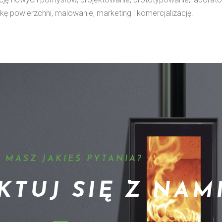
ę powierzchni, malowanie, marketing i komercjalizację.
 MASZ JAKIEŚ PYTANIA?
TUJ SIĘ Z NAMI