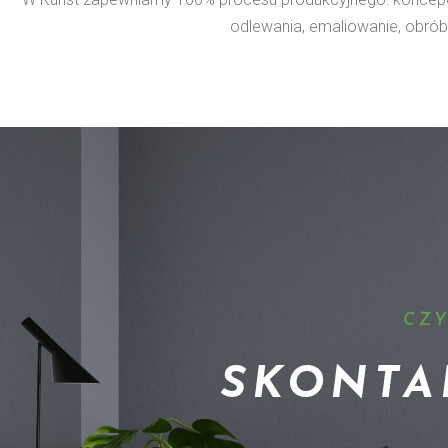
odlewania, emaliowanie, obróbk
CZY
SKONTAK