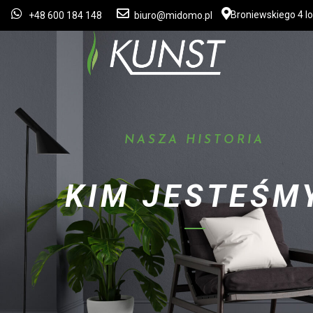
Broniewskiego 4 lo
+48 600 184 148
biuro@midomo.pl
NASZA HISTORIA
KIM JESTEŚM