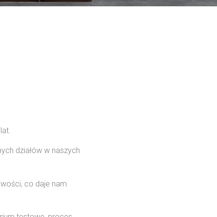
at.
nych działów w naszych
owości, co daje nam
rium testowe, proces